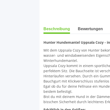
weitere Registerkarten anzeigen
Beschreibung
Bewertungen
Hunter Hundemantel Uppsala Cozy - in 
Mit dem Uppsala Cozy von Hunter bekom
wasser- und windabweisenden Eigenscha
Winterhundemantel.
Uppsala Cozy kommt in einem sportliche
perfektem Sitz. Die Bauchseite ist vers
Hinterläufen versehen. Durch ein Gumm
Bauchgurt mit Klickverschluss stufenlos
Egal ob du für deine Fellnase ein Hun
beidem befestigt.
Bist du mit deinem Hund in der Dämmeru
bisschen Sicherheit durch leichteres Er
Erhältlich in den Größen: