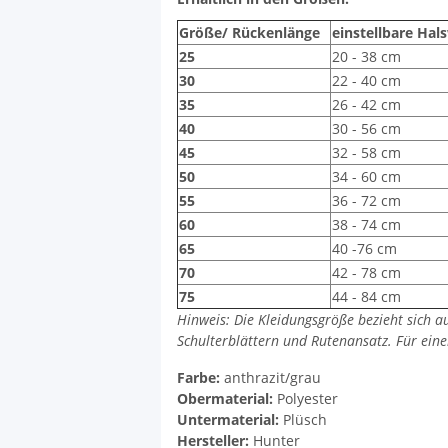
Größe/ Rückenlänge
einstellbare Hal
25
20 - 38 cm
30
22 - 40 cm
35
26 - 42 cm
40
30 - 56 cm
45
32 - 58 cm
50
34 - 60 cm
55
36 - 72 cm
60
38 - 74 cm
65
40 -76 cm
70
42 - 78 cm
75
44 - 84 cm
Hinweis: Die Kleidungsgröße bezieht sich 
Schulterblättern und Rutenansatz. Für ein
Farbe:
anthrazit/grau
Obermaterial:
Polyester
Untermaterial:
Plüsch
Hersteller:
Hunter