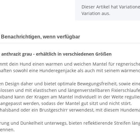
x
Dieser Artikel hat Variatio
Variation aus.
Benachrichtigen, wenn verfügbar
anthrazit grau - erhältlich in verschiedenen Größen
mt dein Hund einen warmen und weichen Mantel für regnerische un
ften sowohl eine Hunderegenjacke als auch mit seinem wärmende
n Design daher und bietet optimale Bewegungsfreiheit, sowie eine 
chlossen und mit elastischen und längenverstellbaren Fixierschlau
iband kann der Kragen am Mantel individuell in der Weite reguli
 angepasst werden, sodass der Mantel gut sitzt und nicht stört.
dehalsband oder ein Brustgeschirr verwendest, mit diesem Hunde
ng und Dunkelheit unterwegs, bieten reflektierende Streifen län
kennen.