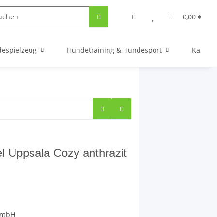
0,00 €
espielzeug
Hundetraining & Hundesport
Kauarti
 Uppsala Cozy anthrazit
GmbH