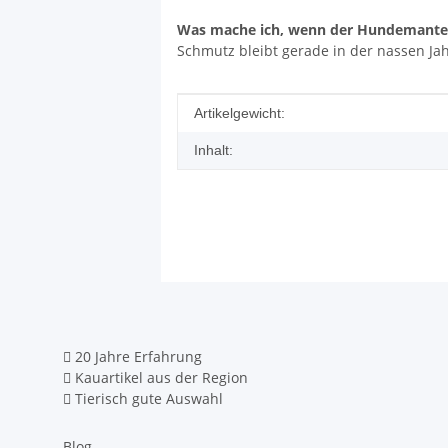
Was mache ich, wenn der Hundemantel
Schmutz bleibt gerade in der nassen J
Produkteigenschaft
Wert
Artikelgewicht:
Inhalt:
20 Jahre Erfahrung
Kauartikel aus der Region
Tierisch gute Auswahl
Blog