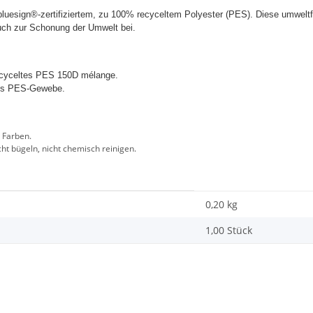
uesign®-zertifiziertem, zu 100% recyceltem Polyester (PES). Diese umweltfre
uch zur Schonung der Umwelt bei.
recyceltes PES 150D mélange.
ltes PES-Gewebe.
 Farben.
cht bügeln, nicht chemisch reinigen.
0,20
kg
1,00 Stück