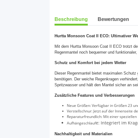
weitere Registerkarten anzeigen
Beschreibung
Bewertungen
Hurtta Monsoon Coat II ECO: Ultimativer We
Mit dem Hurtta Monsoon Coat II ECO trotzt d
Regenmantel noch bequemer und funktionaler, w
Schutz und Komfort bei jedem Wetter
Dieser Regenmantel bietet maximalen Schutz g
benötigen. Der weiche Regenkragen verhindert
Spritzwasser und hält den Mantel sicher an se
Zusätzliche Features und Verbesserungen
Neue Größen: Verfügbar in Größen 23 und
Verstellschnur: Jetzt auf der Innenseite
Reparaturfreundlich: Mit einer spezielle
e: Integriert im Kr
Aufhängeschlauf
Nachhaltigkeit und Materialien