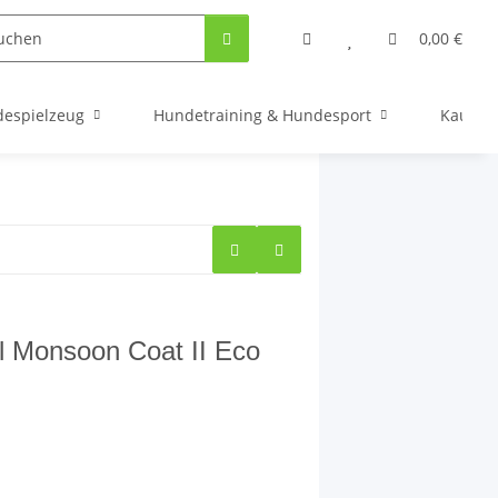
0,00 €
espielzeug
Hundetraining & Hundesport
Kauarti
l Monsoon Coat II Eco