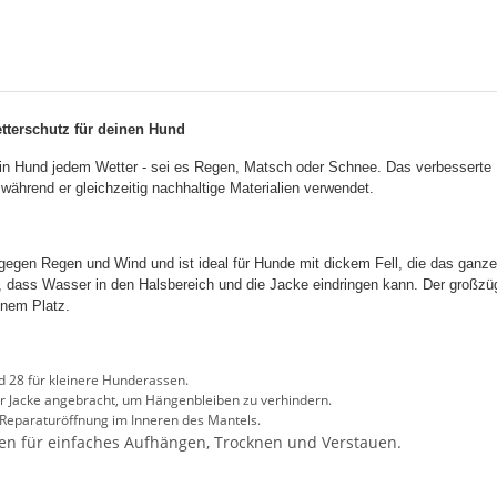
tterschutz für deinen Hund
ein Hund jedem Wetter - sei es Regen, Matsch oder Schnee. Das verbessert
ährend er gleichzeitig nachhaltige Materialien verwendet.
egen Regen und Wind und ist ideal für Hunde mit dickem Fell, die das ganze
, dass Wasser in den Halsbereich und die Jacke eindringen kann. Der großz
inem Platz.
 28 für kleinere Hunderassen.
 der Jacke angebracht, um Hängenbleiben zu verhindern.
n Reparaturöffnung im Inneren des Mantels.
agen für einfaches Aufhängen, Trocknen und Verstauen.