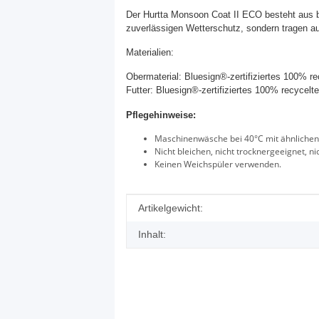
Der Hurtta Monsoon Coat II ECO besteht aus bl
zuverlässigen Wetterschutz, sondern tragen a
Materialien:
Obermaterial: Bluesign®-zertifiziertes 100% 
Futter: Bluesign®-zertifiziertes 100% recyce
Pflegehinweise:
Maschinenwäsche bei 40°C mit ähnlichen
Nicht bleichen, nicht trocknergeeignet, ni
Keinen Weichspüler verwenden.
Produkteigenschaft
Wert
Artikelgewicht:
Inhalt: