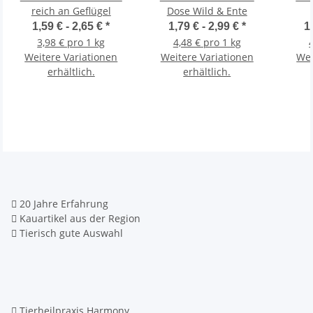
reich an Geflügel
Dose Wild & Ente
1,59 € -
2,65 €
*
1,79 € -
2,99 €
*
1
3,98 € pro 1 kg
4,48 € pro 1 kg
Weitere Variationen
Weitere Variationen
Wei
erhältlich.
erhältlich.
20 Jahre Erfahrung
Kauartikel aus der Region
Tierisch gute Auswahl
Tierheilpraxis Harmony