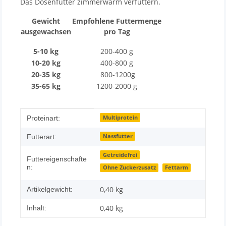
Das Dosenfutter zimmerwarm verfüttern.
Gewicht
Empfohlene Futtermenge
ausgewachsen
pro Tag
5-10 kg
200-400 g
10-20 kg
400-800 g
20-35 kg
800-1200g
35-65 kg
1200-2000 g
Produkteigenschaft
Wert
Multiprotein
Proteinart:
Nassfutter
Futterart:
Getreidefrei
Futtereigenschafte
n:
Ohne Zuckerzusatz
Fettarm
0,40
kg
Artikelgewicht:
0,40 kg
Inhalt: