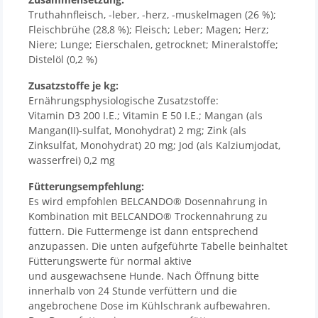
Truthahnfleisch, -leber, -herz, -muskelmagen (26 %);
Fleischbrühe (28,8 %); Fleisch; Leber; Magen; Herz;
Niere; Lunge; Eierschalen, getrocknet; Mineralstoffe;
Distelöl (0,2 %)
Zusatzstoffe je kg:
Ernährungsphysiologische Zusatzstoffe:
Vitamin D3 200 I.E.; Vitamin E 50 I.E.; Mangan (als
Mangan(II)-sulfat, Monohydrat) 2 mg; Zink (als
Zinksulfat, Monohydrat) 20 mg; Jod (als Kalziumjodat,
wasserfrei) 0,2 mg
Fütterungsempfehlung:
Es wird empfohlen BELCANDO® Dosennahrung in
Kombination mit BELCANDO® Trockennahrung zu
füttern. Die Futtermenge ist dann entsprechend
anzupassen. Die unten aufgeführte Tabelle beinhaltet
Fütterungswerte für normal aktive
und ausgewachsene Hunde. Nach Öffnung bitte
innerhalb von 24 Stunde verfüttern und die
angebrochene Dose im Kühlschrank aufbewahren.