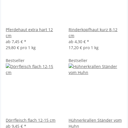
Pferdehaut extra hart 12
Rinderkopfhaut kurz 8-12
cm
cm
ab
7,45 €
*
ab
4,30 €
*
29,80 € pro 1 kg
17,20 € pro 1 kg
Bestseller
Bestseller
Dörrfleisch flach 12-15 cm
Hühnerkrallen Ständer vom
ab
9,45 €
*
Huhn