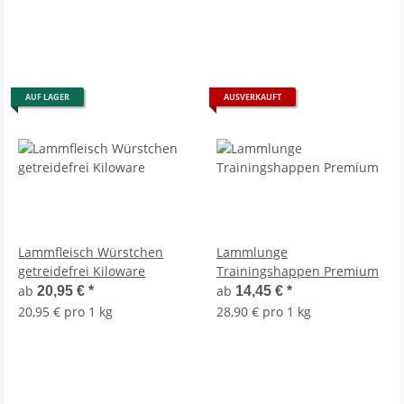
AUF LAGER
AUSVERKAUFT
Lammfleisch Würstchen
Lammlunge
getreidefrei Kiloware
Trainingshappen Premium
ab
ab
20,95 €
*
14,45 €
*
20,95 € pro 1 kg
28,90 € pro 1 kg