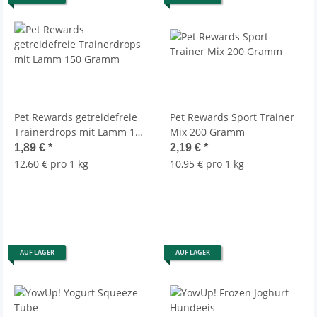
Pet Rewards getreidefreie
Pet Rewards Sport Trainer
Trainerdrops mit Lamm 150
Mix 200 Gramm
Gramm
1,89 €
*
2,19 €
*
12,60 € pro 1 kg
10,95 € pro 1 kg
AUF LAGER
AUF LAGER