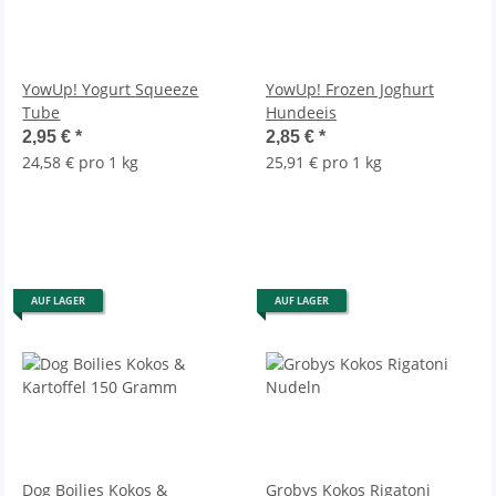
YowUp! Yogurt Squeeze
YowUp! Frozen Joghurt
Tube
Hundeeis
2,95 €
*
2,85 €
*
24,58 € pro 1 kg
25,91 € pro 1 kg
AUF LAGER
AUF LAGER
Dog Boilies Kokos &
Grobys Kokos Rigatoni