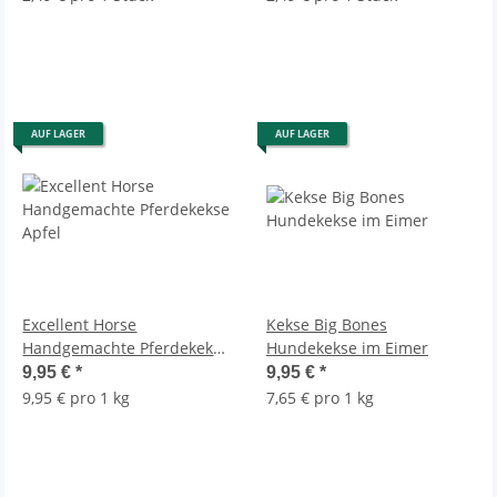
AUF LAGER
AUF LAGER
Excellent Horse
Kekse Big Bones
Handgemachte Pferdekekse
Hundekekse im Eimer
Apfel
9,95 €
*
9,95 €
*
9,95 € pro 1 kg
7,65 € pro 1 kg