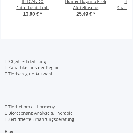
BELCANDO
Hunter Bugrino Profi
Hunt
Futterbeutel mit
Gürteltasche
Snackbe
Clicker Tasche
Mors
13,90 €
*
25,49 €
*
1
20 Jahre Erfahrung
Kauartikel aus der Region
Tierisch gute Auswahl
Tierheilpraxis Harmony
Bioresonanz Analyse & Therapie
Zertifizierte Ernährungsberatung
Blog