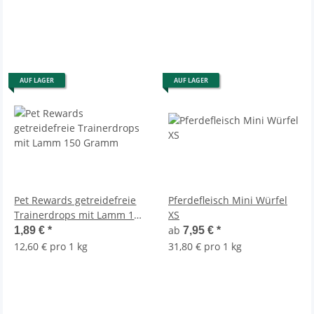
AUF LAGER
AUF LAGER
Pet Rewards getreidefreie
Pferdefleisch Mini Würfel
Trainerdrops mit Lamm 150
XS
Gramm
ab
1,89 €
*
7,95 €
*
12,60 € pro 1 kg
31,80 € pro 1 kg