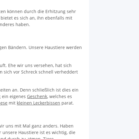
äten können durch die Erhitzung sehr
bietet es sich an, ihn ebenfalls mit
 anderes haben.
ngen Bändern. Unsere Haustiere werden
ft. Ehe wir uns versehen, hat sich
 sich vor Schreck schnell verheddert
iten an. Denn schließlich ist dies ein
 ein eigenes
Geschenk
, welches es
iese
mit
kleinen Leckerbissen
parat.
 wir uns mit Mal ganz anders. Haben
unsere Haustiere ist es wichtig, die
und durch zu atmen. Tiere