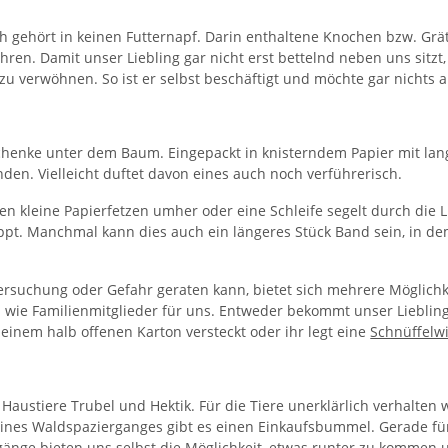
ch gehört in keinen Futternapf. Darin enthaltene Knochen bzw. Gr
hren. Damit unser Liebling gar nicht erst bettelnd neben uns sitzt, 
zu verwöhnen. So ist er selbst beschäftigt und möchte gar nichts
schenke unter dem Baum. Eingepackt in knisterndem Papier mit la
nden. Vielleicht duftet davon eines auch noch verführerisch.
n kleine Papierfetzen umher oder eine Schleife segelt durch die Lu
pt. Manchmal kann dies auch ein längeres Stück Band sein, in dem
Versuchung oder Gefahr geraten kann, bietet sich mehrere Möglichke
 wie Familienmitglieder für uns. Entweder bekommt unser Liebling
 einem halb offenen Karton versteckt oder ihr legt eine
Schnüffelw
Haustiere Trubel und Hektik. Für die Tiere unerklärlich verhalten
 eines Waldspazierganges gibt es einen Einkaufsbummel. Gerade für 
änge bieten uns selbst die Möglichkeit, etwas runter zu kommen 