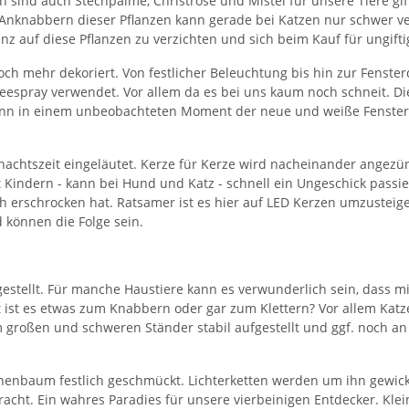
 sind auch Stechpalme, Christrose und Mistel für unsere Tiere gift
Anknabbern dieser Pflanzen kann gerade bei Katzen nur schwer ve
z auf diese Pflanzen zu verzichten und sich beim Kauf für ungifti
ch mehr dekoriert. Von festlicher Beleuchtung bis hin zur Fenste
eespray verwendet. Vor allem da es bei uns kaum noch schneit. Die
 kann in einem unbeobachteten Moment der neue und weiße Fenster
achtszeit eingeläutet. Kerze für Kerze wird nacheinander angezü
Kindern - kann bei Hund und Katz - schnell ein Ungeschick passie
h erschrocken hat. Ratsamer ist es hier auf LED Kerzen umzustei
d können die Folge sein.
stellt. Für manche Haustiere kann es verwunderlich sein, dass m
ht ist es etwas zum Knabbern oder gar zum Klettern? Vor allem Ka
großen und schweren Ständer stabil aufgestellt und ggf. noch an
enbaum festlich geschmückt. Lichterketten werden um ihn gewickelt
cht. Ein wahres Paradies für unsere vierbeinigen Entdecker. Klei