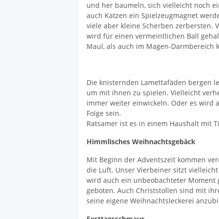
und her baumeln, sich vielleicht noch e
auch Katzen ein Spielzeugmagnet werden
viele aber kleine Scherben zerbersten. 
wird für einen vermeintlichen Ball geh
Maul, als auch im Magen-Darmbereich k
Die knisternden Lamettafäden bergen l
um mit ihnen zu spielen. Vielleicht verh
immer weiter einwickeln. Oder es wird a
Folge sein.
Ratsamer ist es in einem Haushalt mit T
Himmlisches Weihnachtsgebäck
Mit Beginn der Adventszeit kommen verm
die Luft. Unser Vierbeiner sitzt vielleic
wird auch ein unbeobachteter Moment gen
geboten. Auch Christstollen sind mit ih
seine eigene Weihnachtsleckerei anzubie
Festtagsschmaus