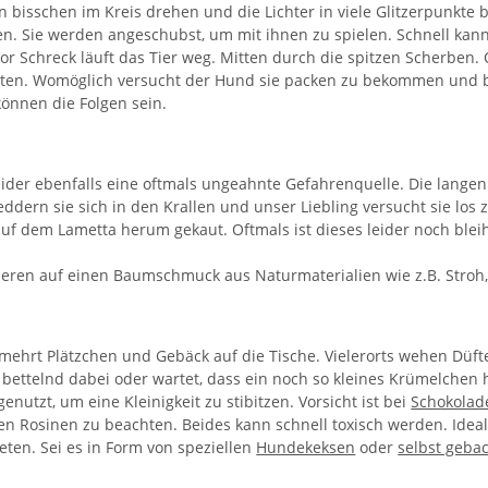
in bisschen im Kreis drehen und die Lichter in viele Glitzerpunkte
. Sie werden angeschubst, um mit ihnen zu spielen. Schnell kann
Vor Schreck läuft das Tier weg. Mitten durch die spitzen Scherben
alten. Womöglich versucht der Hund sie packen zu bekommen und b
önnen die Folgen sein.
eider ebenfalls eine oftmals ungeahnte Gefahrenquelle. Die lang
eddern sie sich in den Krallen und unser Liebling versucht sie los
uf dem Lametta herum gekaut. Oftmals ist dieses leider noch bleih
ieren auf einen Baumschmuck aus Naturmaterialien wie z.B. Stroh, 
ehrt Plätzchen und Gebäck auf die Tische. Vielerorts wehen Düf
ht bettelnd dabei oder wartet, dass ein noch so kleines Krümelchen 
utzt, um eine Kleinigkeit zu stibitzen. Vorsicht ist bei
Schokolad
ren Rosinen zu beachten. Beides kann schnell toxisch werden. Ideal
ten. Sei es in Form von speziellen
Hundekeksen
oder
selbst geba