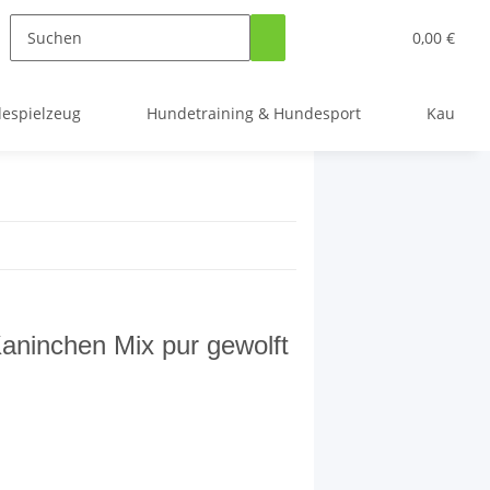
0,00 €
espielzeug
Hundetraining & Hundesport
Kauarti
inchen Mix pur gewolft