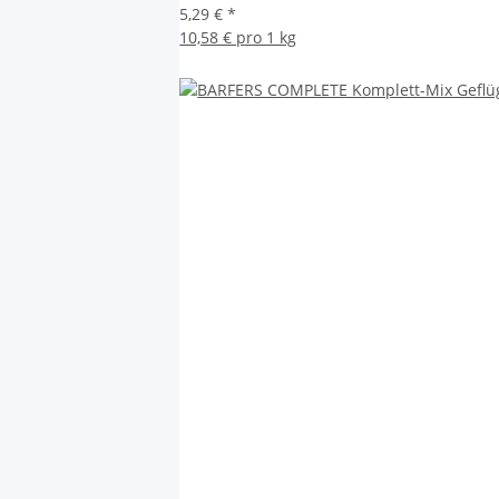
5,29 €
*
10,58 € pro 1 kg