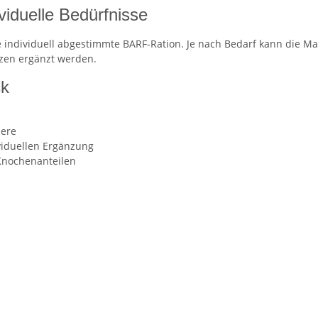
ividuelle Bedürfnisse
e individuell abgestimmte BARF-Ration. Je nach Bedarf kann die Mah
zen ergänzt werden.
ck
iere
viduellen Ergänzung
 Knochenanteilen