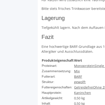
Bitte stets frisches Trinkwasser bereitste
Lagerung
Tiefgekühlt lagern. Nach dem Auftauen
Fazit
Eine hochwertige BARF-Grundlage aus 10
Allergiker und Ausschlussdiäten.
Produkteigenschaft
Wert
Monoprotein
Single
Proteinart:
Mix
Zusammensetzung:
BARF
Futterart:
gewolft
Struktur:
Getreidefrei
Ohne Z
Futtereigenschaften:
Kaninchen
Hauptprotein:
0,50
kg
Artikelgewicht:
0,50 kg
Inhalt: