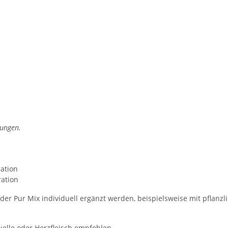
kungen.
ration
ration
der Pur Mix individuell ergänzt werden, beispielsweise mit pflan
uelle oder Herzfleisch empfohlen.