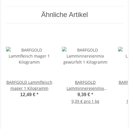
Ähnliche Artikel
BARFGOLD Lammfleisch
BARFGOLD
BARF
mager 1 Kilogramm
Lamminnereienmix
gewürfelt 1 Kilogramm
12,49 €
*
9,39 €
*
9,39 € pro 1 kg
1