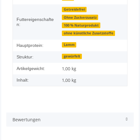
Getreidefrei
Ohne Zuckerzusatz
Futtereigenschafte
n:
100 % Naturprodukt
ohne künstliche Zusatzstoffe
Lamm
Hauptprotein:
gewürfelt
Struktur:
1,00
kg
Artikelgewicht:
1,00 kg
Inhalt:
Bewertungen