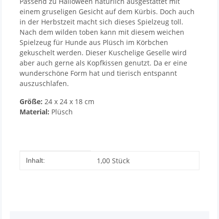
Passend zu Halloween natürlich ausgestattet mit
einem gruseligen Gesicht auf dem Kürbis. Doch auch
in der Herbstzeit macht sich dieses Spielzeug toll.
Nach dem wilden toben kann mit diesem weichen
Spielzeug für Hunde aus Plüsch im Körbchen
gekuschelt werden. Dieser Kuschelige Geselle wird
aber auch gerne als Kopfkissen genutzt. Da er eine
wunderschöne Form hat und tierisch entspannt
auszuschlafen.
Größe:
24 x 24 x 18 cm
Material:
Plüsch
Produkteigenschaft
Wert
1,00 Stück
Inhalt: