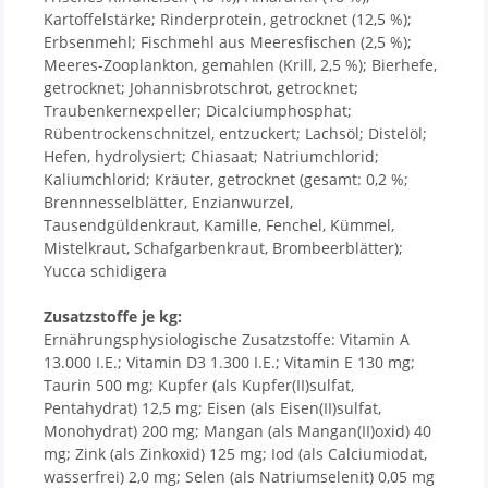
Kartoffelstärke; Rinderprotein, getrocknet (12,5 %);
Erbsenmehl; Fischmehl aus Meeresfischen (2,5 %);
Meeres-Zooplankton, gemahlen (Krill, 2,5 %); Bierhefe,
getrocknet; Johannisbrotschrot, getrocknet;
Traubenkernexpeller; Dicalciumphosphat;
Rübentrockenschnitzel, entzuckert; Lachsöl; Distelöl;
Hefen, hydrolysiert; Chiasaat; Natriumchlorid;
Kaliumchlorid; Kräuter, getrocknet (gesamt: 0,2 %;
Brennnesselblätter, Enzianwurzel,
Tausendgüldenkraut, Kamille, Fenchel, Kümmel,
Mistelkraut, Schafgarbenkraut, Brombeerblätter);
Yucca schidigera
Zusatzstoffe je kg:
Ernährungsphysiologische Zusatzstoffe: Vitamin A
13.000 I.E.; Vitamin D3 1.300 I.E.; Vitamin E 130 mg;
Taurin 500 mg; Kupfer (als Kupfer(II)sulfat,
Pentahydrat) 12,5 mg; Eisen (als Eisen(II)sulfat,
Monohydrat) 200 mg; Mangan (als Mangan(II)oxid) 40
mg; Zink (als Zinkoxid) 125 mg; Iod (als Calciumiodat,
wasserfrei) 2,0 mg; Selen (als Natriumselenit) 0,05 mg