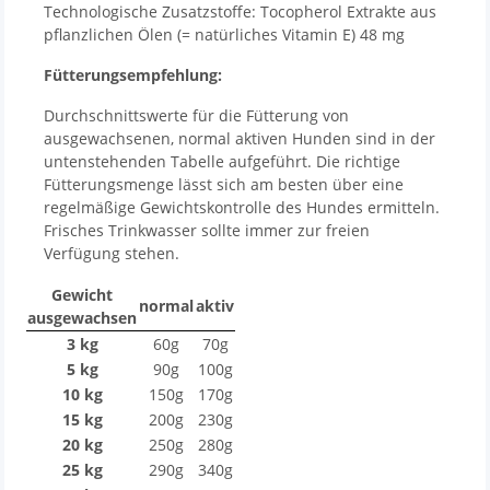
Technologische Zusatzstoffe: Tocopherol Extrakte aus
pflanzlichen Ölen (= natürliches Vitamin E) 48 mg
Fütterungsempfehlung:
Durchschnittswerte für die Fütterung von
ausgewachsenen, normal aktiven Hunden sind in der
untenstehenden Tabelle aufgeführt. Die richtige
Fütterungsmenge lässt sich am besten über eine
regelmäßige Gewichtskontrolle des Hundes ermitteln.
Frisches Trinkwasser sollte immer zur freien
Verfügung stehen.
Gewicht
normal
aktiv
ausgewachsen
3 kg
60g
70g
5 kg
90g
100g
10 kg
150g
170g
15 kg
200g
230g
20 kg
250g
280g
25 kg
290g
340g