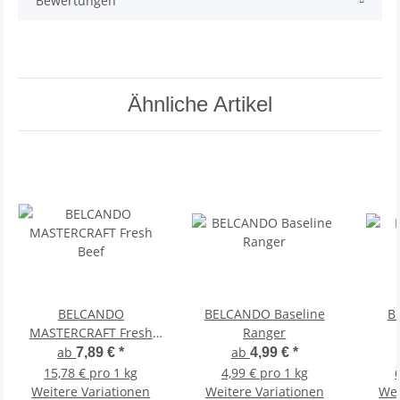
Bewertungen
Ähnliche Artikel
BELCANDO
BELCANDO Baseline
B
MASTERCRAFT Fresh
Ranger
Beef
ab
ab
7,89 €
*
4,99 €
*
15,78 € pro 1 kg
4,99 € pro 1 kg
Weitere Variationen
Weitere Variationen
Wei