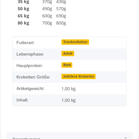
35 kg
370g
430g
50 kg
490g
570g
65 kg
600g
690g
80 kg
700g
800g
Produkteigenschaft
Wert
Trockenfutter
Futterart:
Adult
Lebensphase:
Rind
Hauptprotein:
mittlere Krokette
Kroketten Größe:
1,00
kg
Artikelgewicht:
1,00 kg
Inhalt: