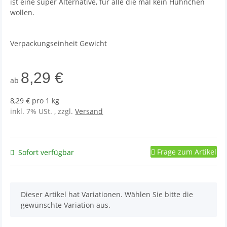
ist eine super Alternative, für alle die mal kein Hühnchen
wollen.
Verpackungseinheit Gewicht
8,29 €
ab
8,29 € pro 1 kg
inkl. 7% USt. , zzgl.
Versand
Frage zum Artikel
Sofort verfügbar
x
Dieser Artikel hat Variationen. Wählen Sie bitte die
gewünschte Variation aus.