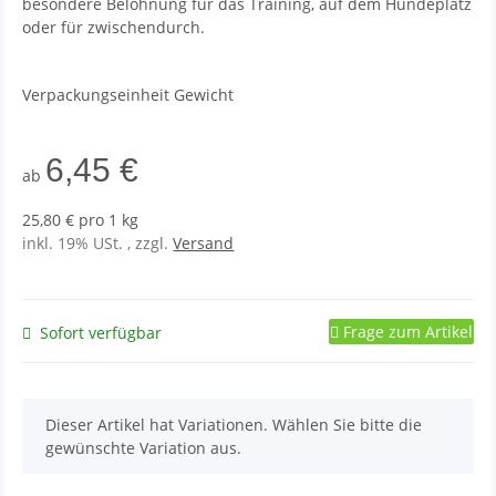
besondere Belohnung für das Training, auf dem Hundeplatz
oder für zwischendurch.
Verpackungseinheit Gewicht
6,45 €
ab
25,80 € pro 1 kg
inkl. 19% USt. , zzgl.
Versand
Frage zum Artikel
Sofort verfügbar
x
Dieser Artikel hat Variationen. Wählen Sie bitte die
gewünschte Variation aus.