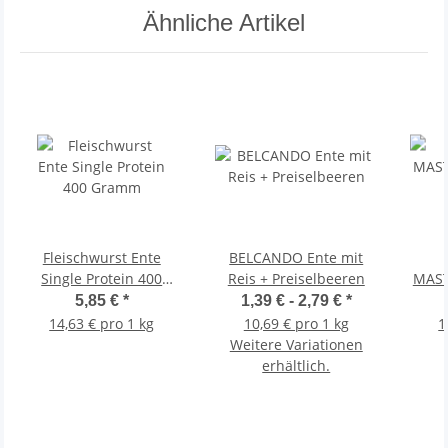
Ähnliche Artikel
Fleischwurst Ente
BELCANDO Ente mit
Single Protein 400
Reis + Preiselbeeren
MAST
Gramm
Ente
5,85 €
*
1,39 € -
2,79 €
*
14,63 € pro 1 kg
10,69 € pro 1 kg
1
Weitere Variationen
erhältlich.