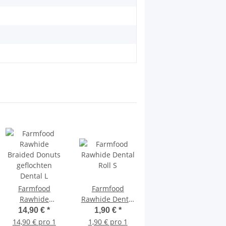
Farmfood
Farmfood
Farmfood Dental
Rawhide
Rawhide Dental
Twist Extra
Braided Donuts
Roll S
Small
14,90 €
*
1,90 €
*
10,25 €
*
geflochten
14,90 € pro 1
1,90 € pro 1
10,25 € pro 1 kg