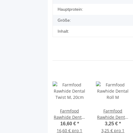
Hauptprotein:
Größe:
Inhalt:
Farmfood
Farmfood
Rawhide Dental
Rawhide Dental
Twist M, 20cm
Roll M
16,60 €
*
3,25 €
*
16,60 € pro 1
3,25 € pro 1