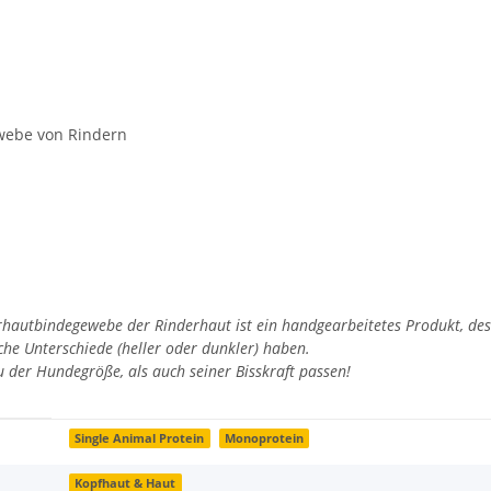
webe von Rindern
hautbindegewebe der Rinderhaut ist ein handgearbeitetes Produkt, d
che Unterschiede (heller oder dunkler) haben.
u der Hundegröße, als auch seiner Bisskraft passen!
Single Animal Protein
Monoprotein
Kopfhaut & Haut