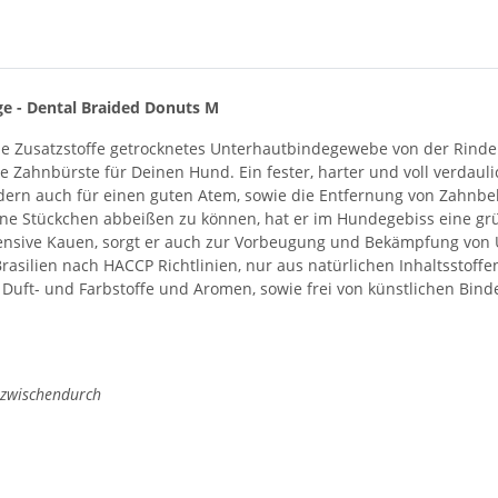
e - Dental Braided Donuts M
 Zusatzstoffe getrocknetes Unterhautbindegewebe von der Rinder
e Zahnbürste für Deinen Hund. Ein fester, harter und voll verdaul
ern auch für einen guten Atem, sowie die Entfernung von Zahnbel
ine Stückchen abbeißen zu können, hat er im Hundegebiss eine gr
ntensive Kauen, sorgt er auch zur Vorbeugung und Bekämpfung vo
rasilien nach HACCP Richtlinien, nur aus natürlichen Inhaltsstoff
 Duft- und Farbstoffe und Aromen, sowie frei von künstlichen Bin
r zwischendurch