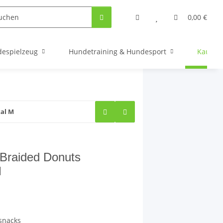
0,00 €
espielzeug
Hundetraining & Hundesport
Kauarti
al M
Braided Donuts
M
snacks