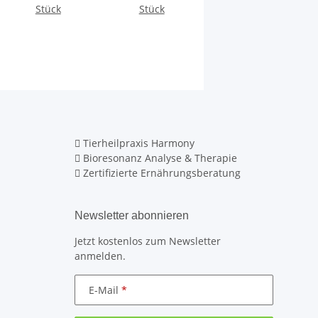
Dental L
Stück
Stück
Tierheilpraxis Harmony
Bioresonanz Analyse & Therapie
Zertifizierte Ernährungsberatung
Newsletter abonnieren
Jetzt kostenlos zum Newsletter
anmelden.
E-Mail