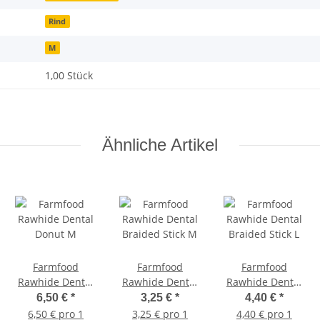
Rind
M
1,00 Stück
Ähnliche Artikel
Farmfood
Farmfood
Farmfood
Rawhide Dental
Rawhide Dental
Rawhide Dental
Donut M
Braided Stick M
Braided Stick L
6,50 €
*
3,25 €
*
4,40 €
*
6,50 € pro 1
3,25 € pro 1
4,40 € pro 1