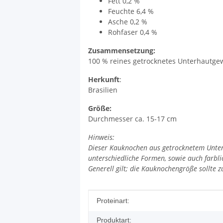
Fett 0,2 %
Feuchte 6,4 %
Asche 0,2 %
Rohfaser 0,4 %
Zusammensetzung:
100 % reines getrocknetes Unterhautge
Herkunft
:
Brasilien
Größe:
Durchmesser ca. 15-17 cm
Hinweis:
Dieser Kauknochen aus getrocknetem Unter
unterschiedliche Formen, sowie auch farbli
Generell gilt; die Kauknochengröße sollte z
Produkteigenschaft
Wert
Proteinart:
Produktart: