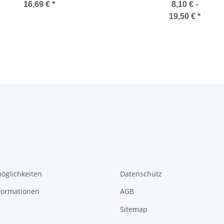
(Fuchs)
16,69 €
*
8,10 € -
nder
19,50 €
*
öglichkeiten
Datenschutz
formationen
AGB
r
Sitemap