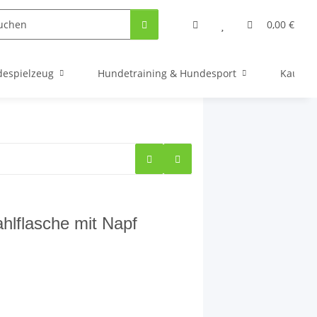
0,00 €
espielzeug
Hundetraining & Hundesport
Kauarti
lflasche mit Napf