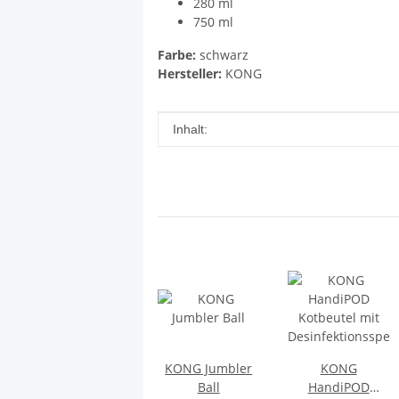
280 ml
750 ml
Farbe:
schwarz
Hersteller:
KONG
Produkteigenschaft
Wert
Inhalt:
KONG Jumbler
KONG
Ball
HandiPOD