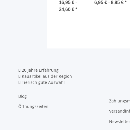
Kotbeutel mit
16,95 € -
6,95 € -
8,95 €
*
Desinfektionsspe
24,60 €
*
20 Jahre Erfahrung
Kauartikel aus der Region
Tierisch gute Auswahl
Blog
Zahlungsm
Öffnungszeiten
Versandin
Newslette