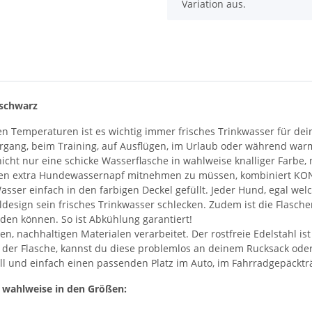
Variation aus.
 schwarz
 Temperaturen ist es wichtig immer frisches Trinkwasser für dein
rgang, beim Training, auf Ausflügen, im Urlaub oder während war
cht nur eine schicke Wasserflasche in wahlweise knalliger Farbe, n
nen extra Hundewassernapf mitnehmen zu müssen, kombiniert KON
asser einfach in den farbigen Deckel gefüllt. Jeder Hund, egal we
design sein frisches Trinkwasser schlecken. Zudem ist die Flasche
rden können. So ist Abkühlung garantiert!
en, nachhaltigen Materialen verarbeitet. Der rostfreie Edelstahl ist
der Flasche, kannst du diese problemlos an deinem Rucksack oder
ll und einfach einen passenden Platz im Auto, im Fahrradgepäckträ
s wahlweise in den Größen: