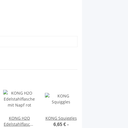
KONG H2O
KONG Squiggles
KONG Aqua
Edelstahlflasche
6,65 € -
14,35 € -