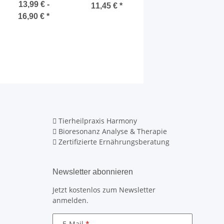
mit Napf rot
13,99 € -
11,45 €
*
17,75 €
*
16,90 €
*
Tierheilpraxis Harmony
Bioresonanz Analyse & Therapie
Zertifizierte Ernährungsberatung
Newsletter abonnieren
Jetzt kostenlos zum Newsletter
anmelden.
E-Mail