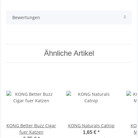
Bewertungen
Ähnliche Artikel
KONG Better Buzz Cigar
KONG Naturals Catnip
KON
fuer Katzen
M
1,65 €
*