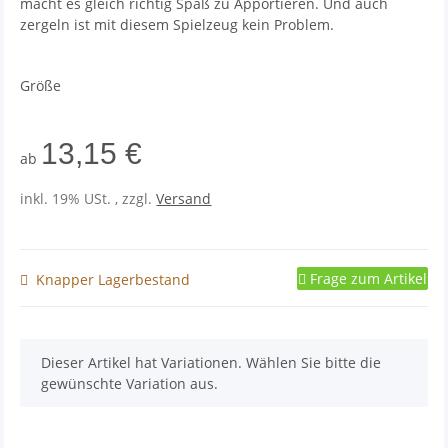
macht es gleich richtig Spaß zu Apportieren. Und auch
zergeln ist mit diesem Spielzeug kein Problem.
Größe
13,15 €
ab
inkl. 19% USt. , zzgl.
Versand
Frage zum Artikel
Knapper Lagerbestand
x
Dieser Artikel hat Variationen. Wählen Sie bitte die
gewünschte Variation aus.