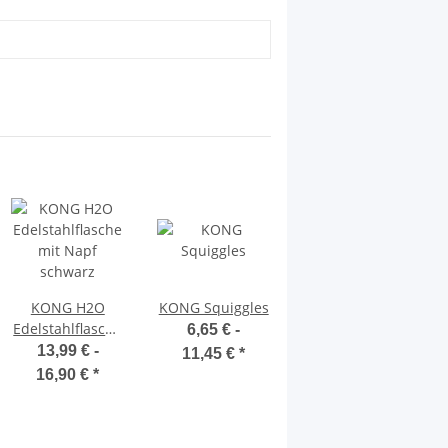
KONG H2O
KONG Squiggles
KONG Aqua
Edelstahlflasche
6,65 € -
14,35 € -
mit Napf
13,99 € -
11,45 €
*
17,75 €
*
schwarz
16,90 €
*