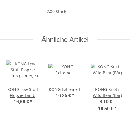
2,00 Stück
Ähnliche Artikel
KONG Low Stuff
KONG Extreme L
KONG Knots
Flopzie Lamb
Wild Bear (Bär)
16,25 €
*
(Lamm) M
16,69 €
*
8,10 € -
nder
19,50 €
*