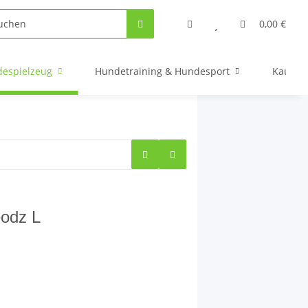
0,00 €
espielzeug
Hundetraining & Hundesport
Kauarti
odz L