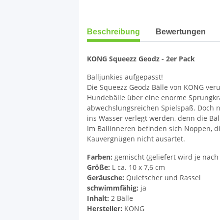
weitere Registerkarten anzeigen
Beschreibung
Bewertungen
KONG Squeezz Geodz - 2er Pack
Balljunkies aufgepasst!
Die Squeezz Geodz Bälle von KONG ver
Hundebälle über eine enorme Sprungkraft
abwechslungsreichen Spielspaß. Doch ni
ins Wasser verlegt werden, denn die Bä
Im Ballinneren befinden sich Noppen, d
Kauvergnügen nicht ausartet.
Farben:
gemischt (geliefert wird je nac
Größe:
L ca. 10 x 7,6 cm
Geräusche:
Quietscher und Rassel
schwimmfähig:
ja
Inhalt:
2 Bälle
Hersteller:
KONG