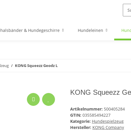
halsbänder & Hundegeschirre
Hundeleinen
Hund
lzeug
KONG Squeezz Geodz L
KONG Squeezz Ge
Artikelnummer:
500405284
GTIN:
035585494227
Kategorie:
Hundespielzeug
Hersteller:
KONG Company