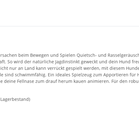
ursachen beim Bewegen und Spielen Quietsch- und Rasselgeräusc
. So wird der natürliche Jagdinstinkt geweckt und dein Hund freu
cht nur an Land kann verrückt gespielt werden, mit diesem Hund
lle sind schwimmfähig. Ein ideales Spielzeug zum Apportieren fü
ie deine Fellnase zum drauf herum kauen animieren. Für den robus
h Lagerbestand)