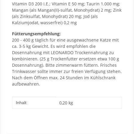
Vitamin D3 200 I.E.; Vitamin E 50 mg; Taurin 1.000 mg;
Mangan (als Mangan(II)-sulfat, Monohydrat) 2 mg; Zink
(als Zinksulfat, Monohydrat) 20 mg; Jod (als
Kalziumjodat, wasserfrei) 0,2 mg
Fütterungsempfehlung:
200 - 400 g täglich für eine ausgewachsene Katze mit
ca. 3-5 kg Gewicht. Es wird empfohlen die
Dosennahrung mit LEONARDO Trockennahrung zu
kombinieren. (25 g Trockenfutter ersetzen etwa 100 g
Dosennahrung). Bitte zimmerwarm füttern. Frisches
Trinkwasser sollte immer zur freien Verfügung stehen.
Nach dem Öffnen max. 24 Stunden im Kühlschrank
aufbewahren.
Produkteigenschaft
Wert
0,20 kg
Inhalt: