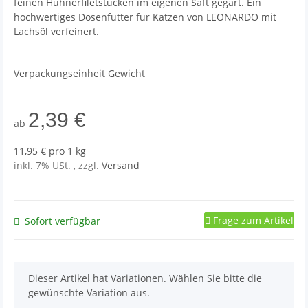
feinen Hühnerfiletstücken im eigenen Saft gegart. Ein
hochwertiges Dosenfutter für Katzen von LEONARDO mit
Lachsöl verfeinert.
Verpackungseinheit Gewicht
2,39 €
ab
11,95 € pro 1 kg
inkl. 7% USt. , zzgl.
Versand
Frage zum Artikel
Sofort verfügbar
x
Dieser Artikel hat Variationen. Wählen Sie bitte die
gewünschte Variation aus.