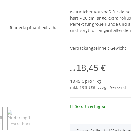
Natürlicher Kauspaß für deine
hart – 30 cm lange, extra robu
Perfekt für große Hunde und ak
und sorgt für langanhaltende
Verpackungseinheit Gewicht
18,45 €
ab
18,45 € pro 1 kg
inkl. 19% USt. , zzgl.
Versand
Sofort verfügbar
x
Dieser Artikel hat Variatio