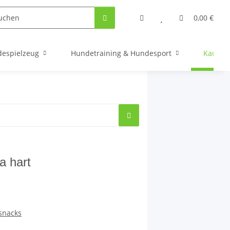
0,00 €
espielzeug
Hundetraining & Hundesport
Kauarti
a hart
snacks