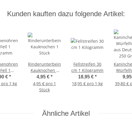
Kunden kauften dazu folgende Artikel:
henohren
Rinderunterbein
Fellstreifen 30
Kaninche
Fell 1
Kauknochen 1
cm 1 Kilogramm
Würfel
ogramm
Stück
aus Deut
90 €
*
4,95 €
*
18,95 €
*
9,95
250 G
 pro 1 kg
4,95 € pro 1
18,95 € pro 1 kg
39,80 € 
Stück
Ähnliche Artikel