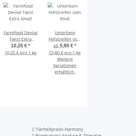
Farmfood Dental
Unterbein
Rinderkopfhaut
Twist Extra
Fellstreifen vom
20 cm
Small
Rind
ab
ab
10,25 €
*
5,95 €
*
8,95 €
*
10,25 € pro 1 kg
23,80 € pro 1 kg
17,90 € pro 1 kg
Weitere
Weitere
Variationen
Variationen
erhältlich.
erhältlich.
Tierheilpraxis Harmony
Bioresonanz Analyse & Therapie