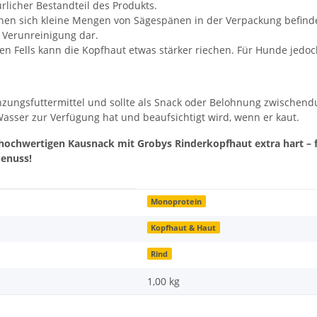
rlicher Bestandteil des Produkts.
nnen sich kleine Mengen von Sägespänen in der Verpackung befin
 Verunreinigung dar.
 Fells kann die Kopfhaut etwas stärker riechen. Für Hunde jedoc
nzungsfuttermittel und sollte als Snack oder Belohnung zwischend
asser zur Verfügung hat und beaufsichtigt wird, wenn er kaut.
hochwertigen Kausnack mit Grobys Rinderkopfhaut extra hart – 
enuss!
Monoprotein
Kopfhaut & Haut
Rind
1,00 kg