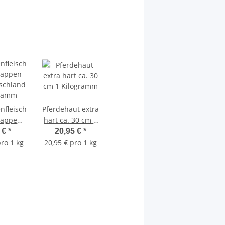
nfleisch
Pferdehaut extra
happen
hart ca. 30 cm 1
schland
Kilogramm
 €
*
20,95 €
*
ramm
pro 1 kg
20,95 € pro 1 kg