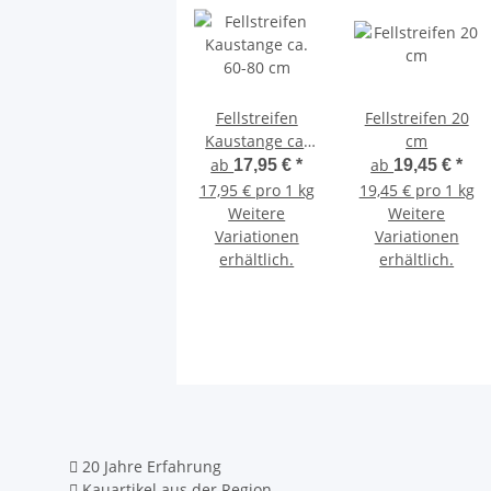
Fellstreifen
Fellstreifen 20
Kaustange ca.
cm
60-80 cm
ab
ab
17,95 €
*
19,45 €
*
17,95 € pro 1 kg
19,45 € pro 1 kg
Weitere
Weitere
Variationen
Variationen
erhältlich.
erhältlich.
20 Jahre Erfahrung
Kauartikel aus der Region