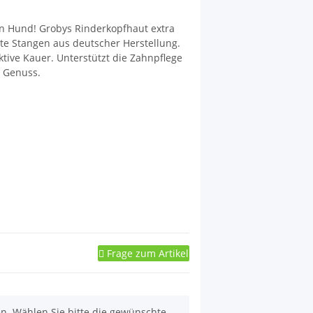
n Hund! Grobys Rinderkopfhaut extra
ste Stangen aus deutscher Herstellung.
tive Kauer. Unterstützt die Zahnpflege
n Genuss.
Frage zum Artikel
nen. Wählen Sie bitte die gewünschte