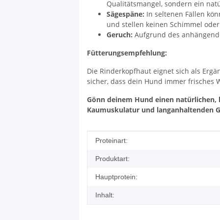
Qualitätsmangel, sondern ein natü
Sägespäne:
In seltenen Fällen kö
und stellen keinen Schimmel oder
Geruch:
Aufgrund des anhängenden
Fütterungsempfehlung:
Die Rinderkopfhaut eignet sich als Ergä
sicher, dass dein Hund immer frisches W
Gönn deinem Hund einen natürlichen, 
Kaumuskulatur und langanhaltenden G
Produkteigenschaft
Wert
Proteinart:
Produktart:
Hauptprotein:
Inhalt: