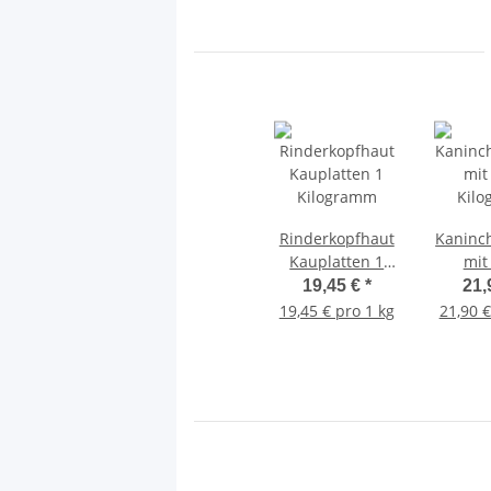
Rinderkopfhaut
Kaninc
Kauplatten 1
mit 
Kilogramm
Kil
19,45 €
*
21,
19,45 € pro 1 kg
21,90 €