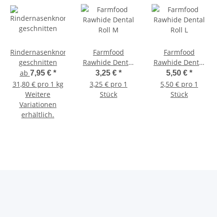
Rindernasenknorpel
Farmfood
Farmfood
geschnitten
Rawhide Dental
Rawhide Dental
Roll M
Roll L
ab
7,95 €
*
3,25 €
*
5,50 €
*
31,80 € pro 1 kg
3,25 € pro 1
5,50 € pro 1
Weitere
Stück
Stück
Variationen
erhältlich.