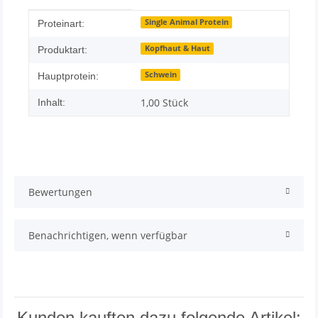
Produkteigenschaft
Wert
Single Animal Protein
Proteinart:
Kopfhaut & Haut
Produktart:
Schwein
Hauptprotein:
1,00 Stück
Inhalt:
Bewertungen
Benachrichtigen, wenn verfügbar
Kunden kauften dazu folgende Artikel: