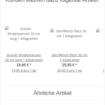
Grüner Rinderpansen
Dörrfleisch flach 30 cm
20 cm lang 1 Kilogramm
1 Kilogramm
19,95 €
*
25,95 €
*
19,95 € pro 1 kg
25,95 € pro 1 kg
1
Ähnliche Artikel