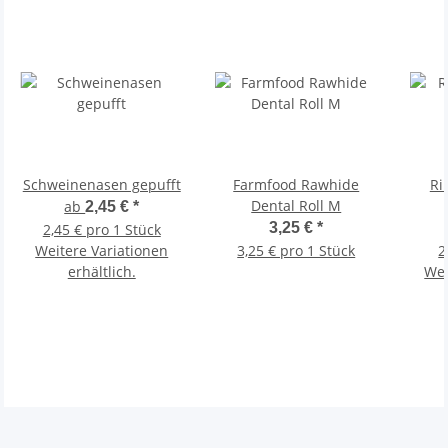
Schweinenasen gepufft
Farmfood Rawhide
Ri
Dental Roll M
ab
2,45 €
*
3,25 €
*
2,45 € pro 1 Stück
Weitere Variationen
3,25 € pro 1 Stück
2
erhältlich.
Wei